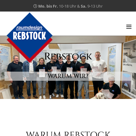
Mo. bis Fr.
10-18 Uhr &
Sa.
9-13 Uhr
Rebstock
WARUM WIR?
WARUM REBSTOCK