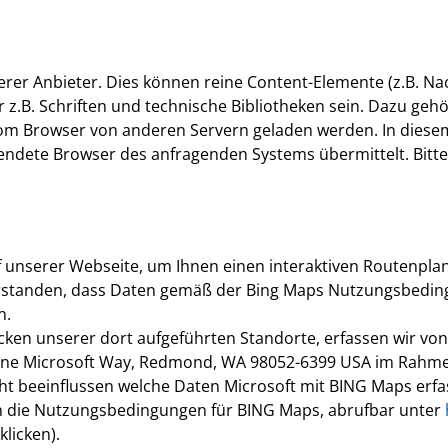
nderer Anbieter. Dies können reine Content-Elemente (z.B. N
 z.B. Schriften und technische Bibliotheken sein. Dazu ge
 vom Browser von anderen Servern geladen werden. In die
dete Browser des anfragenden Systems übermittelt. Bitte b
 unserer Webseite, um Ihnen einen interaktiven Routenplan
nverstanden, dass Daten gemäß der Bing Maps Nutzungsbedin
n.
icken unserer dort aufgeführten Standorte, erfassen wir von 
One Microsoft Way, Redmond, WA 98052-6399 USA im Rah
 beeinflussen welche Daten Microsoft mit BING Maps erfass
en die Nutzungsbedingungen für BING Maps, abrufbar unter
licken).