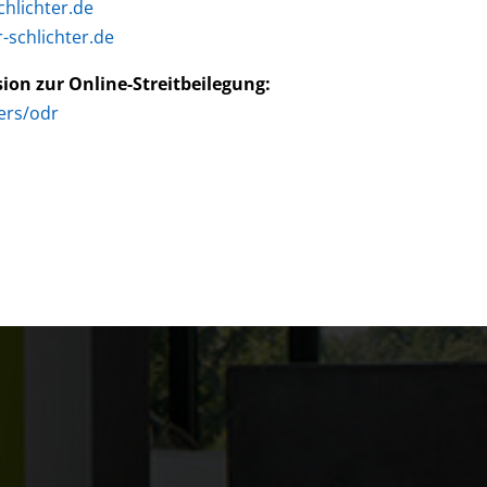
hlichter.de
schlichter.de
on zur Online-Streitbeilegung:
ers/odr