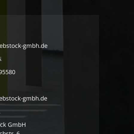
ebstock-gmbh.de
N
95580
ebstock-gmbh.de
E
ock GmbH
hstr. 6