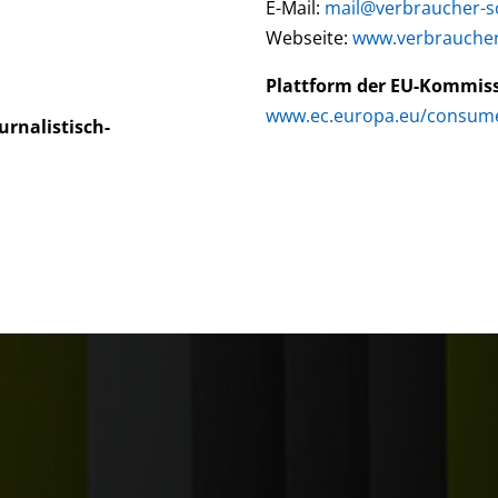
E-Mail:
mail@verbraucher-sc
Webseite:
www.verbraucher-
Plattform der EU-Kommissi
www.ec.europa.eu/consum
urnalistisch-