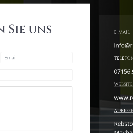
 Sie uns
E-MAIL
info@r
TELEFO
07156.
WEBSITE
www.r
ADRESS
Rebst
Maybac