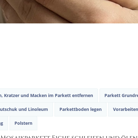
en, Kratzer und Macken im Parkett entfernen
Parkett Grundre
autschuk und Linoleum
Parkettboden legen
Vorarbeite
ng
Polstern
Mosaikparkett Eiche schleifen und ölen