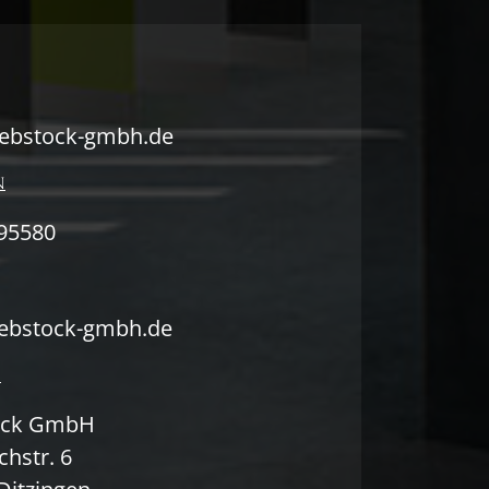
ebstock-gmbh.de
N
95580
ebstock-gmbh.de
E
ock GmbH
hstr. 6