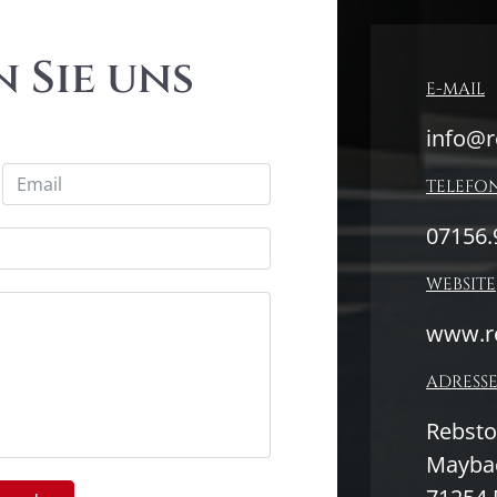
 Sie uns
E-MAIL
info@r
TELEFO
07156.
WEBSITE
www.r
ADRESS
Rebst
Maybac